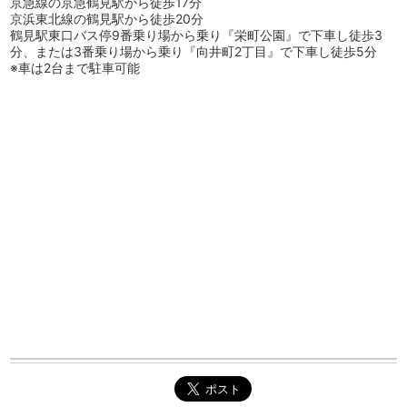
京急線の京急鶴見駅から徒歩17分
京浜東北線の鶴見駅から徒歩20分
鶴見駅東口バス停9番乗り場から乗り『栄町公園』で下車し徒歩3
分、または3番乗り場から乗り『向井町2丁目』で下車し徒歩5分
※車は2台まで駐車可能